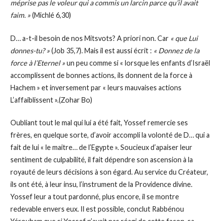
méprise pas le voleur qui a commis un larcin parce qu’il avait
faim. »
(Michlé 6,30)
D… a-t-il besoin de nos Mitsvots? A priori non. Car
« que Lui
donnes-tu? »
(Job 35,7). Mais il est aussi écrit :
« Donnez de la
force à l’Eternel »
un peu comme si « lorsque les enfants d’Israël
accomplissent de bonnes actions, ils donnent de la force à
Hachem » et inversement par « leurs mauvaises actions
L’affaiblissent ».(Zohar Bo)
Oubliant tout le mal qui lui a été fait, Yossef remercie ses
frères, en quelque sorte, d’avoir accompli la volonté de D… qui a
fait de lui « le maitre… de l’Egypte ». Soucieux d’apaiser leur
sentiment de culpabilité, il fait dépendre son ascension à la
royauté de leurs décisions à son égard. Au service du Créateur,
ils ont été, à leur insu, l’instrument de la Providence divine.
Yossef leur a tout pardonné, plus encore, il se montre
redevable envers eux. Il est possible, conclut Rabbénou