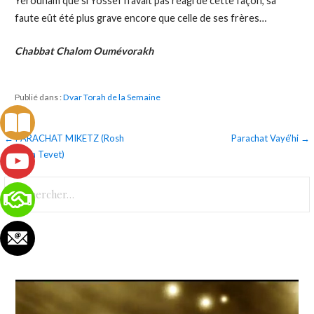
Yérouham que si Yossef n’avait pas réagi de cette façon, sa
faute eût été plus grave encore que celle de ses frères…
Chabbat Chalom Oumévorakh
Publié dans :
Dvar Torah de la Semaine
Navigation
← PARACHAT MIKETZ (Rosh
Parachat Vayé’hi →
Hodesh Tevet)
de
Rechercher :
l’article