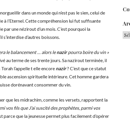
Co
gueillir dans un monde qui n’est pas le sien, celui de
e à l’Eternel. Cette compréhension lui fut suffisante
Ar
e par une nézirout d’un mois. C’est pourquoi la
Arc
l s’interdise d’autres boissons.
era le balancement … alors le
nazir
pourra boire du vin »
vé au terme de ses trente jours. Sa nazirout terminée, il
 Torah l’appelle t elle encore
nazir
? C’est que ce statut
dable ascension spirituelle intérieure. Cet homme gardera
il puisse dorénavant consommer du vin.
uer que les midrachim, comme les versets, rapportent la
rmi vos fils que J’ai suscité des prophètes, parmi vos
st parce que la jeunesse permet plus facilement d’opérer