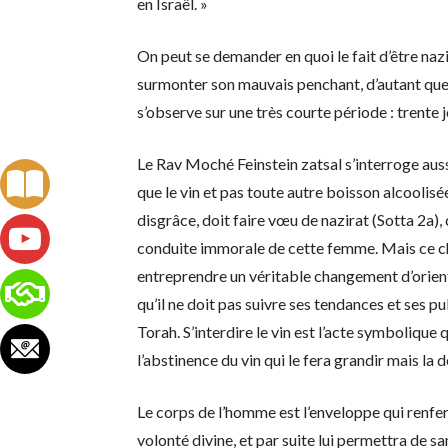
en Israël. »
On peut se demander en quoi le fait d’être nazi
surmonter son mauvais penchant, d’autant que l
s’observe sur une très courte période : trente j
Le Rav Moché Feinstein zatsal s’interroge auss
que le vin et pas toute autre boisson alcoolisé
disgrâce, doit faire vœu de nazirat (Sotta 2a),
conduite immorale de cette femme. Mais ce cho
entreprendre un véritable changement d’orienta
qu’il ne doit pas suivre ses tendances et ses p
Torah. S’interdire le vin est l’acte symboliqu
l’abstinence du vin qui le fera grandir mais la
Le corps de l’homme est l’enveloppe qui renfer
volonté divine, et par suite lui permettra de s