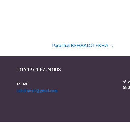
Parachat BEHAALOTEKHA →
N
CONTACTEZ-NOUS
ע''ר
E-mail
580
collelramot@gmail.com