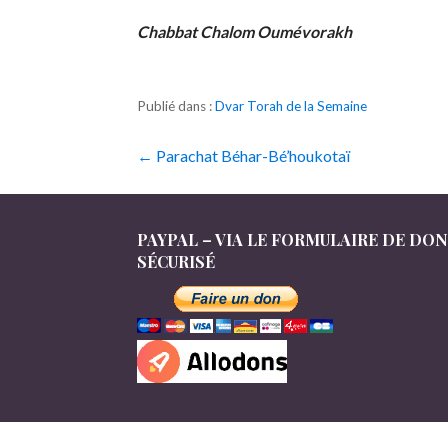
Chabbat Chalom Oumévorakh
Publié dans :
Dvar Torah de la Semaine
Navigation
← Parachat Béhar-Bé’houkotaï
de
l’article
PAYPAL – VIA LE FORMULAIRE DE DO
SÉCURISÉ