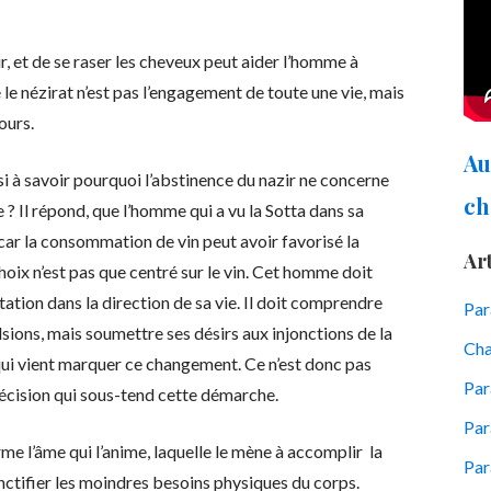
r, et de se raser les cheveux peut aider l’homme à
e nézirat n’est pas l’engagement de toute une vie, mais
ours.
Au
i à savoir pourquoi l’abstinence du nazir ne concerne
ch
e ? Il répond, que l’homme qui a vu la Sotta dans sa
 car la consommation de vin peut avoir favorisé la
Art
ix n’est pas que centré sur le vin. Cet homme doit
tion dans la direction de sa vie. Il doit comprendre
Pa
ulsions, mais soumettre ses désirs aux injonctions de la
Cha
e qui vient marquer ce changement. Ce n’est donc pas
Par
 décision qui sous-tend cette démarche.
Par
me l’âme qui l’anime, laquelle le mène à accomplir la
Par
anctifier les moindres besoins physiques du corps.