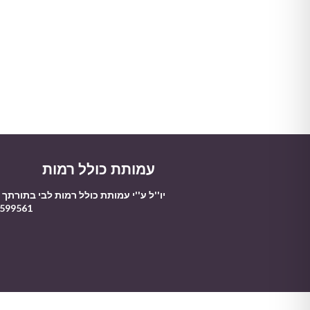
עמותת כולל רמות
יו''ל ע''י עמותת כולל רמות לבי בתורתך 
599561