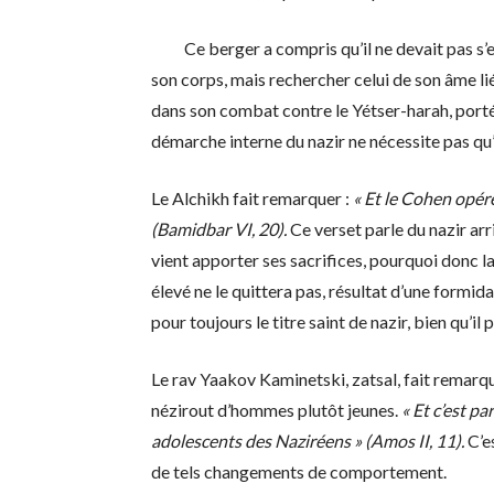
Ce berger a compris qu’il ne devait pas s’enor
son corps, mais rechercher celui de son âme lié
dans son combat contre le Yétser-harah, porté
démarche interne du nazir ne nécessite pas qu’i
Le Alchikh fait remarquer :
« Et le Cohen opér
(Bamidbar VI, 20).
Ce verset parle du nazir arri
vient apporter ses sacrifices, pourquoi donc la
élevé ne le quittera pas, résultat d’une formi
pour toujours le titre saint de nazir, bien qu’
Le rav Yaakov Kaminetski, zatsal, fait remarq
nézirout d’hommes plutôt jeunes.
« Et c’est pa
adolescents des Naziréens » (Amos II, 11).
C’e
de tels changements de comportement.