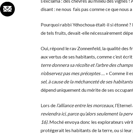
s’exclama : des chèvres au milieu des vignes ! Au
disant : ne nous fais pas comme ce que nous a
Pourquoi rabbi Yéhochoua était-il si étonné ? L
de tels fruits, devait-elle nécessairement dép
Oui, répond le rav Zonnenfeld, la qualité des fru
aux vertus de ses habitants, comme c’est écrit
terre donnera sa récolte et l’arbre des champs 
n’observez pas mes préceptes …
» Comme il est
sel, à cause de la méchanceté de ses habitants 
dépend uniquement du mérite de ses occupant
Lors de
l’alliance entre les morceaux
, l’Eterne
reviendra ici, parce qu’alors seulement la per
16).
Moché envoya donc les explorateurs vérifi
protégerait les habitants de la terre, ou si leu