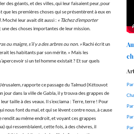
 des géants, et des villes, qui leur faisaient peur, pour
’est que les premières choses qui se présentèrent à eux en
).
Moché leur avait dit aussi :
« Tâchez d’emporter
c une des choses importantes de leur mission.
Au
gras ou maigre, s’il y a des arbres ou non. »
Rachi écrit un
erait les habitants par son mérite. » Mais les
ch
s’apercevoir si un tel homme existait ? Et sur quels
Art
Pa
e Jérusalem, rapporte ce passage du Talmud (Kétouvot
 jour dans la ville de Gabla, il y trouva des grappes de
Cha
eur taille à des veaux. Il s’exclama : Terre, terre ! Pour
Par
ui nous font du mal, et qui se lèvent contre nous, à cause
Par
se rendit au même endroit, et voyant ces grappes
 qui ressemblaient, cette fois, à des chèvres, il
Par