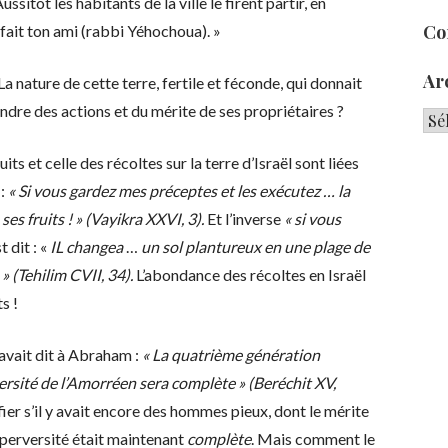
ssitôt les habitants de la ville le firent partir, en
Co
 fait ton ami (rabbi Yéhochoua). »
Ar
a nature de cette terre, fertile et féconde, qui donnait
endre des actions et du mérite de ses propriétaires ?
Arc
its et celle des récoltes sur la terre d’Israël sont liées
 :
« Si vous gardez mes préceptes et les exécutez … la
ses fruits ! » (Vayikra XXVI, 3).
Et l’inverse
« si vous
 dit : «
IL changea
…
un sol plantureux en une plage de
» (Tehilim CVII, 34).
L’abondance des récoltes en Israël
s !
l avait dit à Abraham :
« La quatrième génération
versité de l’Amorréen sera complète » (Beréchit XV,
er s’il y avait encore des hommes pieux, dont le mérite
r perversité était maintenant
complète
. Mais comment le