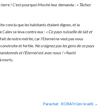
la terre ! C’est pourquoi Moché leur demanda :
« Tâchez
ite conclu que les habitants étaient dignes, et la
e Calev se leva contre eux :
« Ce pays ruisselle de lait et
 fait de notre mérite, car l’Eternel ne veut pas nous
onstruite et fertile.
Ne craignez pas les gens de ce pays
abandonnés et l’Eternel est avec nous ! »
Rachi
jà morts.
Parachat KORA’H (en Israël) →