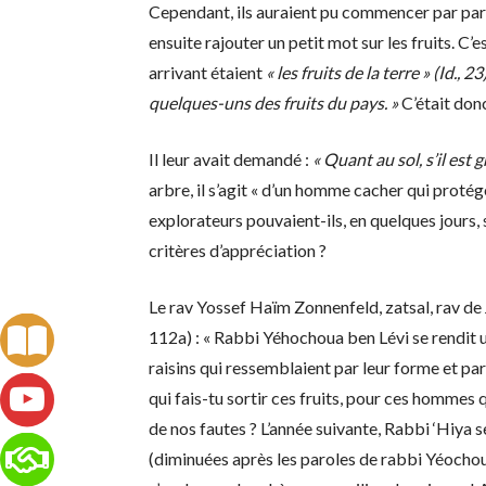
Cependant, ils auraient pu commencer par parler
ensuite rajouter un petit mot sur les fruits. C
arrivant étaient
« les fruits de la terre » (Id., 23
quelques-uns des fruits du pays. »
C’était don
Il leur avait demandé :
« Quant au sol, s’il est 
arbre, il s’agit « d’un homme cacher qui protég
explorateurs pouvaient-ils, en quelques jours, 
critères d’appréciation ?
Le rav Yossef Haïm Zonnenfeld, zatsal, rav d
112a) : « Rabbi Yéhochoua ben Lévi se rendit un
raisins qui ressemblaient par leur forme et par l
qui fais-tu sortir ces fruits, pour ces hommes q
de nos fautes ? L’année suivante, Rabbi ‘Hiya 
(diminuées après les paroles de rabbi Yéochoua)