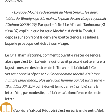
XXVIII, 47).
« Lorsque Moché redescendit du Mont Sinaï … les deux
tables du Témoignage à la main … la peau de son visage rayonnait
(Chémot XXXIV, 29).
Par quel mérite ? Le Midrach Tanhouma (Ki
tissa 37) explique que lorsque Moché eut écrit la Torah, il
déposa sur son front la dernière goutte d’encre, résiduelle,
laquelle provoqua cet éclat à son visage.
Le Or Hahaïm s’étonne, comment pouvait-il rester de l’encre,
alors que c’est D… Lui-même qui lui avait procuré cette encre, à
la juste mesure des lettres de la Torah qu’Il lui dictait ? Ce
verset donne la réponse :
« Or cet homme Moché, était fort
humble (anav méod), plus qu’aucun homme qui fut sur la terre »
(Bamidbar Xii, 3).
Moché écrivit le mot anav (humble) sans la
lettre Yod, par modestie, et il lui restait donc l’encre de cette
lettre.
Mais d’après le Yalkout Réouvéni c’est en écrivant le petit Alef,