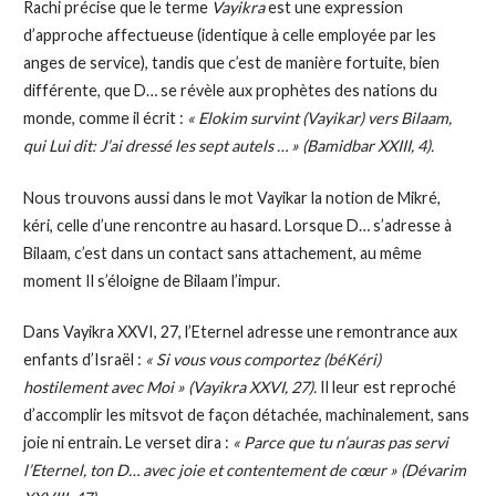
Rachi précise que le terme
Vayikra
est une expression
d’approche affectueuse (identique à celle employée par les
anges de service), tandis que c’est de manière fortuite, bien
différente, que D… se révèle aux prophètes des nations du
monde, comme il écrit :
« Elokim survint (Vayikar) vers Bilaam,
qui Lui dit: J’ai dressé les sept autels … » (Bamidbar XXIII, 4).
Nous trouvons aussi dans le mot Vayikar la notion de Mikré,
kéri, celle d’une rencontre au hasard. Lorsque D… s’adresse à
Bilaam, c’est dans un contact sans attachement, au même
moment Il s’éloigne de Bilaam l’impur.
Dans Vayikra XXVI, 27, l’Eternel adresse une remontrance aux
enfants d’Israël :
« Si vous vous comportez (béKéri)
hostilement avec Moi » (Vayikra XXVI, 27).
Il leur est reproché
d’accomplir les mitsvot de façon détachée, machinalement, sans
joie ni entrain. Le verset dira :
« Parce que tu n’auras pas servi
l’Eternel, ton D… avec joie et contentement de cœur » (Dévarim