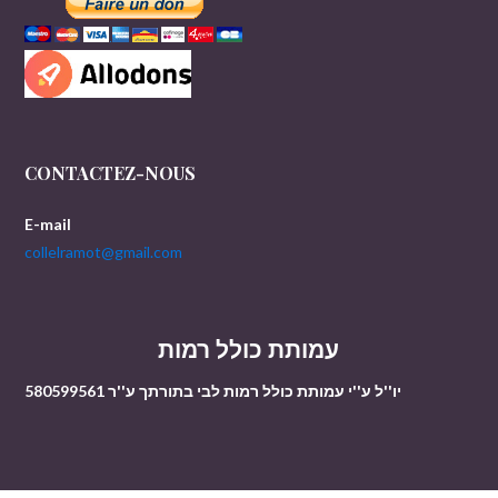
CONTACTEZ-NOUS
E-mail
collelramot@gmail.com
עמותת כולל רמות
יו''ל ע''י עמותת כולל רמות לבי בתורתך ע''ר 580599561