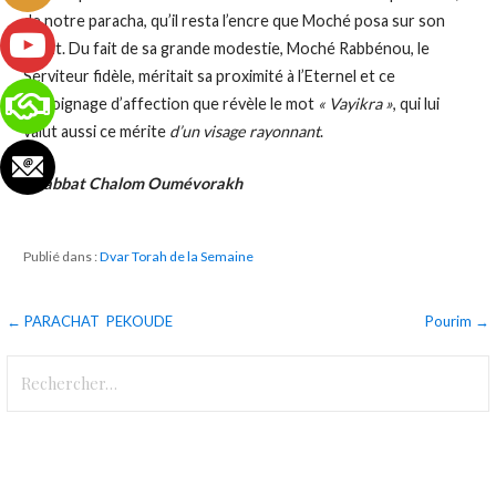
de notre paracha, qu’il resta l’encre que Moché posa sur son
front. Du fait de sa grande modestie, Moché Rabbénou, le
Serviteur fidèle, méritait sa proximité à l’Eternel et ce
témoignage d’affection que révèle le mot
« Vayikra »
, qui lui
valut aussi ce mérite
d’un visage rayonnant
.
Chabbat Chalom Oumévorakh
Publié dans :
Dvar Torah de la Semaine
Navigation
← PARACHAT PEKOUDE
Pourim →
de
Rechercher :
l’article