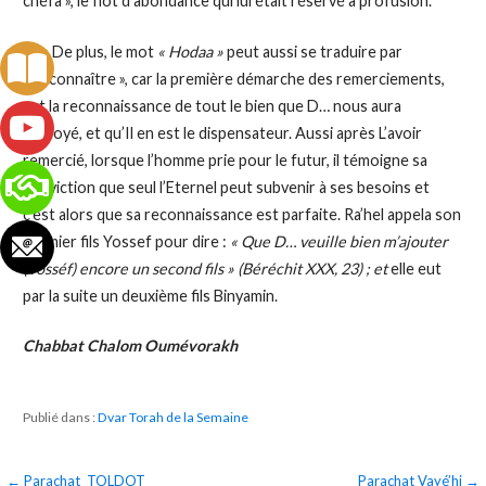
chéfa », le flot d’abondance qui lui était réservé à profusion.
De plus, le mot
« Hodaa »
peut aussi se traduire par
« reconnaître », car la première démarche des remerciements,
est la reconnaissance de tout le bien que D… nous aura
octroyé, et qu’Il en est le dispensateur. Aussi après L’avoir
remercié, lorsque l’homme prie pour le futur, il témoigne sa
conviction que seul l’Eternel peut subvenir à ses besoins et
c’est alors que sa reconnaissance est parfaite. Ra’hel appela son
premier fils Yossef pour dire :
« Que D… veuille bien m’ajouter
(Yosséf) encore un second fils » (Béréchit XXX, 23) ; et
elle eut
par la suite un deuxième fils Binyamin.
Chabbat Chalom Oumévorakh
Publié dans :
Dvar Torah de la Semaine
← Parachat TOLDOT
Parachat Vayé’hi →