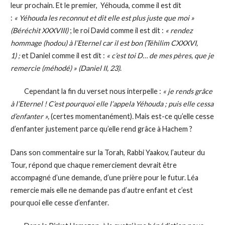
leur prochain. Et le premier, Yéhouda, comme il est dit
:
« Yéhouda les reconnut et dit elle est plus juste que moi »
(Béréchit XXXVIII)
; le roi David comme il est dit :
« rendez
hommage (hodou) à l’Eternel car il est bon (Téhilim CXXXVI,
1) ;
et Daniel comme il est dit :
« c’est toi D… de mes pères, que je
remercie (méhodé) » (Daniel II, 23)
.
Cependant la fin du verset nous interpelle :
« je rends grâce
à l’Eternel ! C’est pourquoi elle l’appela Yéhouda ; puis elle cessa
d’enfanter »,
(certes momentanément)
.
Mais est-ce qu’elle cesse
d’enfanter justement parce qu’elle rend grâce à Hachem ?
Dans son commentaire sur la Torah, Rabbi Yaakov, l’auteur du
Tour, répond que chaque remerciement devrait être
accompagné d’une demande, d’une prière pour le futur. Léa
remercie mais elle ne demande pas d’autre enfant et c’est
pourquoi elle cesse d’enfanter.