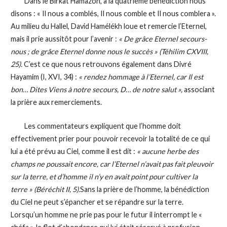
Dans le Birkat Hamazon, à la quatrième bénédiction nous
disons : « Il nous a comblés, Il nous comble et Il nous comblera ».
Au milieu du Hallel, David Hamélékh loue et remercie l’Eternel,
mais il prie aussitôt pour l’avenir :
« De grâce Eternel secours-
nous ; de grâce Eternel donne nous le succès » (Téhilim CXVIII,
25).
C’est ce que nous retrouvons également dans Divré
Hayamim (I, XVI, 34) :
« rendez hommage à l’Eternel, car Il est
bon… Dites Viens à notre secours, D… de notre salut »,
associant
la prière aux remerciements.
Les commentateurs expliquent que l’homme doit
effectivement prier pour pouvoir recevoir la totalité de ce qui
lui a été prévu au Ciel, comme il est dit :
« aucune herbe des
champs ne poussait encore, car l’Eternel n’avait pas fait pleuvoir
sur la terre, et d’homme il n’y en avait point pour cultiver la
terre » (Béréchit II, 5).
Sans la prière de l’homme, la bénédiction
du Ciel ne peut s’épancher et se répandre sur la terre.
Lorsqu’un homme ne prie pas pour le futur il interrompt le «