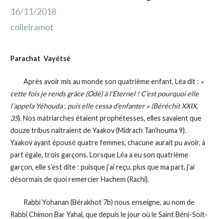
16/11/2018
collelramot
Parachat Vayétsé
Après avoir mis au monde son quatrième enfant, Léa dit :
«
cette fois je rends grâce (Odé) à l’Eternel ! C’est pourquoi elle
l’appela Yéhouda
;
puis elle cessa d’enfanter » (Béréchit XXIX,
35
). Nos matriarches étaient prophétesses, elles savaient que
douze tribus naîtraient de Yaakov (Midrach Tan’houma 9).
Yaakov ayant épousé quatre femmes, chacune aurait pu avoir, à
part égale, trois garçons. Lorsque Léa a eu son quatrième
garçon, elle s’est dite : puisque j’ai reçu, plus que ma part, j’ai
désormais de quoi remercier Hachem (Rachi).
Rabbi Yohanan (Bérakhot 7b) nous enseigne, au nom de
Rabbi Chimon Bar Yahaï, que depuis le jour où le Saint Béni-Soit-