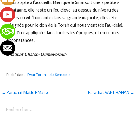
rendra apte à l’accueillir. Bien que le Sinaï soit une « petite »
montagne, elle reste un lieu élevé, au dessus du niveau des
terres où vit l’humanité dans sa grande majorité, elle a été
désignée pour le don de la Torah qui nous vient (de l’au-delà),
pour être appliquée dans toutes les époques, et en toutes
circonstances.
Chabbat Chalom Oumévorakh
Publié dans :
Dvar Torah de la Semaine
Navigation
← Parachat Mattot-Massé
Parachat VAET’HANAN →
de
Rechercher :
l’article