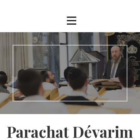
Passer
au
contenu
–
Parachat Dévarim