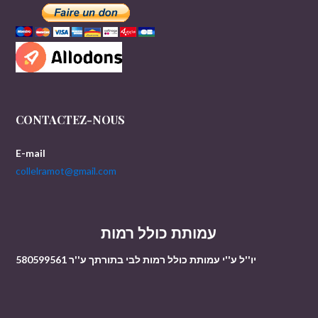
CONTACTEZ-NOUS
E-mail
collelramot@gmail.com
עמותת כולל רמות
יו''ל ע''י עמותת כולל רמות לבי בתורתך ע''ר 580599561