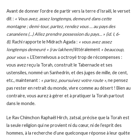
Avant de donner l’ordre de partir vers la terre d’Israël, le verset
dit :
« Vous avez, assez longtemps, demeuré dans cette
montagne ; demi-tour, partez, rendez vous … au pays des
cananéens (…) Allez prendre possession du pays… » (id. I, 6-
8).
Rachi rapporte le Midrach Agada :
« vous avez assez
longtemps demeuré » (rav lakhem)
littéralement
« beaucoup,
pour vous ».
L’Eternelvous a octroyé trop de récompenses :
vous avez reçu la Torah, construit le Tabernacle et ses
ustensiles, nommé un Sanhedrin, et des juges de mille, de cent,
etc., maintenant :
« partez, poursuivez votre route »,
ne pensez
pas rester en retrait du monde, vivre comme au désert ! Bien au
contraire, vous aurez à gérer et à pratiquer la Torah partout
dans le monde.
Le Rav Chimchon Raphaël Hirch, zatsal, précise que la Torah est
la seule religion qui ne provient ni du cœur, ni de l’esprit des
hommes, à la recherche d’une quelconque réponse à leur quête