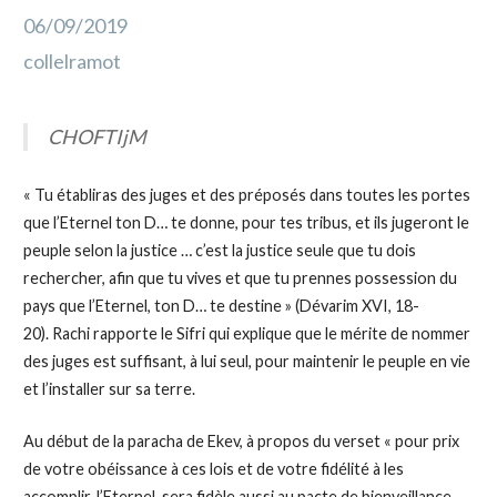
06/09/2019
collelramot
CHOFTIjM
« Tu établiras des juges et des préposés dans toutes les portes
que l’Eternel ton D… te donne, pour tes tribus, et ils jugeront le
peuple selon la justice … c’est la justice seule que tu dois
rechercher, afin que tu vives et que tu prennes possession du
pays que l’Eternel, ton D… te destine » (Dévarim XVI, 18-
20). Rachi rapporte le Sifri qui explique que le mérite de nommer
des juges est suffisant, à lui seul, pour maintenir le peuple en vie
et l’installer sur sa terre.
Au début de la paracha de Ekev, à propos du verset « pour prix
de votre obéissance à ces lois et de votre fidélité à les
accomplir, l’Eternel, sera fidèle aussi au pacte de bienveillance