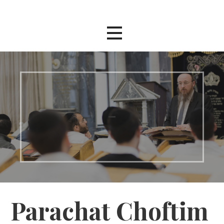
Passer
au
contenu
–
Parachat Choftim