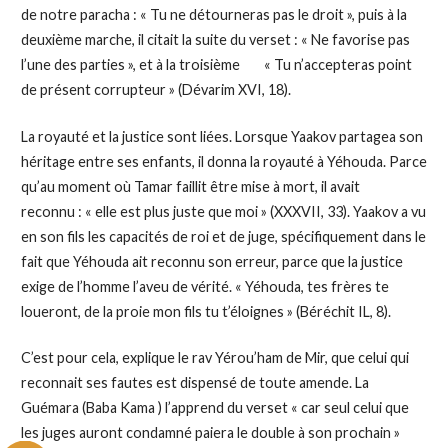
de notre paracha : « Tu ne détourneras pas le droit », puis à la
deuxième marche, il citait la suite du verset : « Ne favorise pas
l’une des parties », et à la troisième « Tu n’accepteras point
de présent corrupteur » (Dévarim XVI, 18).
La royauté et la justice sont liées. Lorsque Yaakov partagea son
héritage entre ses enfants, il donna la royauté à Yéhouda. Parce
qu’au moment où Tamar faillit être mise à mort, il avait
reconnu : « elle est plus juste que moi » (XXXVII, 33). Yaakov a vu
en son fils les capacités de roi et de juge, spécifiquement dans le
fait que Yéhouda ait reconnu son erreur, parce que la justice
exige de l’homme l’aveu de vérité. « Yéhouda, tes frères te
loueront, de la proie mon fils tu t’éloignes » (Béréchit IL, 8).
C’est pour cela, explique le rav Yérou’ham de Mir, que celui qui
reconnait ses fautes est dispensé de toute amende. La
Guémara (Baba Kama ) l’apprend du verset « car seul celui que
les juges auront condamné paiera le double à son prochain »