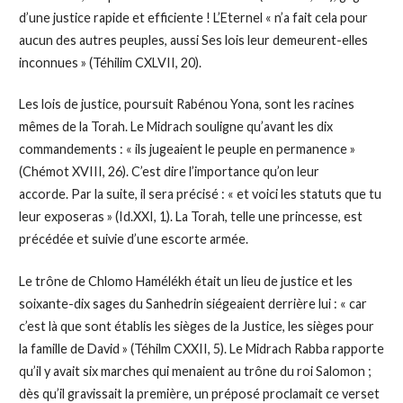
d’une justice rapide et efficiente ! L’Eternel « n’a fait cela pour
aucun des autres peuples, aussi Ses lois leur demeurent-elles
inconnues » (Téhilim CXLVII, 20).
Les lois de justice, poursuit Rabénou Yona, sont les racines
mêmes de la Torah. Le Midrach souligne qu’avant les dix
commandements : « ils jugeaient le peuple en permanence »
(Chémot XVIII, 26). C’est dire l’importance qu’on leur
accorde. Par la suite, il sera précisé : « et voici les statuts que tu
leur exposeras » (Id.XXI, 1). La Torah, telle une princesse, est
précédée et suivie d’une escorte armée.
Le trône de Chlomo Hamélékh était un lieu de justice et les
soixante-dix sages du Sanhedrin siégeaient derrière lui : « car
c’est là que sont établis les sièges de la Justice, les sièges pour
la famille de David » (Téhilm CXXII, 5). Le Midrach Rabba rapporte
qu’il y avait six marches qui menaient au trône du roi Salomon ;
dès qu’il gravissait la première, un préposé proclamait ce verset