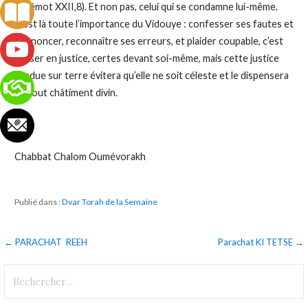
(Chémot XXII,8). Et non pas, celui qui se condamne lui-même.
C’est là toute l’importance du Vidouye : confesser ses fautes et
y renoncer, reconnaître ses erreurs, et plaider coupable, c’est
passer en justice, certes devant soi-même, mais cette justice
rendue sur terre évitera qu’elle ne soit céleste et le dispensera
de tout châtiment divin.
Chabbat Chalom Oumévorakh
Publié dans :
Dvar Torah de la Semaine
Navigation
← PARACHAT REEH
Parachat KI TETSE →
de
Rechercher :
l’article