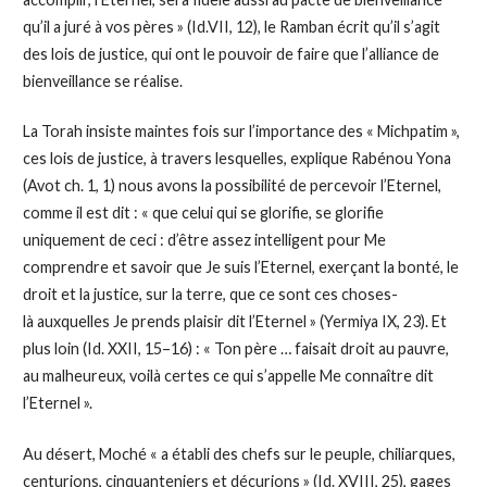
qu’il a juré à vos pères » (Id.VII, 12), le Ramban écrit qu’il s’agit
des lois de justice, qui ont le pouvoir de faire que l’alliance de
bienveillance se réalise.
La Torah insiste maintes fois sur l’importance des « Michpatim »,
ces lois de justice, à travers lesquelles, explique Rabénou Yona
(Avot ch. 1, 1) nous avons la possibilité de percevoir l’Eternel,
comme il est dit : « que celui qui se glorifie, se glorifie
uniquement de ceci : d’être assez intelligent pour Me
comprendre et savoir que Je suis l’Eternel, exerçant la bonté, le
droit et la justice, sur la terre, que ce sont ces choses-
là auxquelles Je prends plaisir dit l’Eternel » (Yermiya IX, 23). Et
plus loin (Id. XXII, 15–16) : « Ton père … faisait droit au pauvre,
au malheureux, voilà certes ce qui s’appelle Me connaître dit
l’Eternel ».
Au désert, Moché « a établi des chefs sur le peuple, chiliarques,
centurions, cinquanteniers et décurions » (Id. XVIII, 25), gages