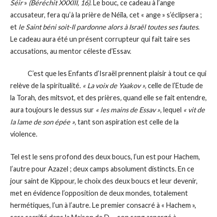
Séir
»
(Béréchit XXXIII, 16)
. Le bouc, ce cadeau à l’ange
accusateur, fera qu’à la prière de Néïla, cet « ange » s’éclipsera ;
et
le Saint béni soit-Il pardonne alors à Israël toutes ses fautes
.
Le cadeau aura été un présent corrupteur qui fait taire ses
accusations, au mentor céleste d’Essav.
C’est que les Enfants d’Israël prennent plaisir à tout ce qui
relève de la spiritualité.
« La voix de Yaakov »,
celle de l’Etude de
la Torah, des mitsvot, et des prières
,
quand elle se fait entendre,
aura toujours le dessus sur
« les mains de Essav »
, lequel
« vit de
la lame de son épée »,
tant son aspiration est celle de la
violence.
Tel est le sens profond des deux boucs, l’un est pour Hachem,
l’autre pour Azazel ; deux camps absolument distincts. En ce
jour saint de Kippour, le choix des deux boucs et leur devenir,
met en évidence l’opposition de deux mondes, totalement
hermétiques, l’un à l’autre. Le premier consacré à « Hachem »,