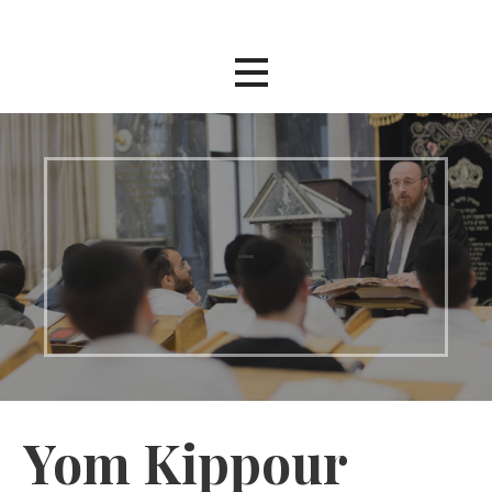
Passer
au
contenu
–
Yom Kippour