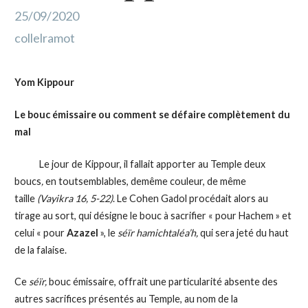
25/09/2020
collelramot
Yom Kippour
Le bouc émissaire ou comment se défaire complètement du
mal
Le jour de Kippour, il fallait apporter au Temple deux
boucs
,
en toutsemblables, demême couleur, de même
taille
(Vayikra 16, 5-22)
. Le Cohen Gadol procédait alors au
tirage au sort, qui désigne le bouc à sacrifier « pour Hachem » et
celui « pour
Azazel
», le
séïr hamichtaléa’h,
qui sera jeté du haut
de la falaise.
Ce
séïr,
bouc émissaire, offrait une particularité absente des
autres sacrifices présentés au Temple, au nom de la