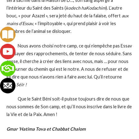
sera sacrifié dans la Maison de D…, son sang aspergé à
l’intérieur du Saint des Saints (
kodech haKodachim
). L’autre
bouc, « pour Azazel », sera jeté du haut de la falaise, offert
aux
mains d’Essav
, « l’impitoyable », qui prend plaisir à voir les
membres de l’animal se disloquer.
Nous avons choisi notre camp, ce qui n’empêche pas Essav
d’essayer des rapprochements, de tenter de nous séduire. Sans
cesse, il cherche à créer des liens avec nous, mais … pour nous
détourner du chemin qui est le notre. A nous de refuser et de
lui dire que nous n’avons rien à faire avec lui. Qu’il retourne
vers
Séïr !
Que le Saint Béni soit-il puisse toujours dire de nous que
nous sommes de Son camp, et qu’Il nous inscrive dans le livre de
la Vie et de la Paix. Amen !
Gmar ‘Hatima Tova et Chabbat Chalom