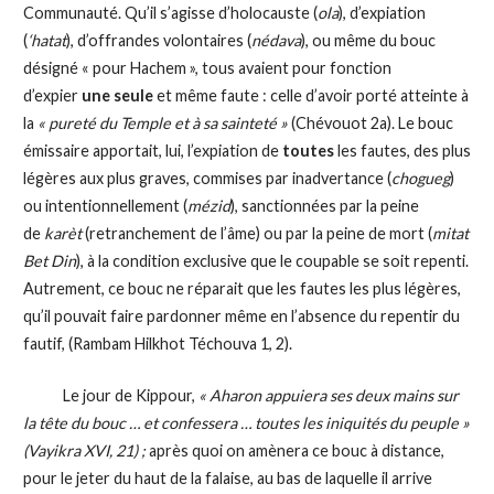
Communauté. Qu’il s’agisse d’holocauste (
ola
), d’expiation
(
‘hatat
), d’offrandes volontaires (
nédava
), ou même du bouc
désigné « pour Hachem », tous avaient pour fonction
d’expier
une seule
et même faute : celle d’avoir porté atteinte à
la
« pureté du Temple et à sa sainteté »
(Chévouot 2a). Le bouc
émissaire apportait, lui, l’expiation de
toutes
les fautes, des plus
légères aux plus graves, commises par inadvertance (
chogueg
)
ou intentionnellement (
mézid
), sanctionnées par la peine
de
karèt
(retranchement de l’âme) ou par la peine de mort (
mitat
Bet Din
), à la condition exclusive que le coupable se soit repenti.
Autrement, ce bouc ne réparait que les fautes les plus légères,
qu’il pouvait faire pardonner même en l’absence du repentir du
fautif, (Rambam Hilkhot Téchouva 1, 2).
Le jour de Kippour,
« Aharon appuiera ses deux mains sur
la tête du bouc … et confessera … toutes les iniquités du peuple »
(Vayikra XVI, 21) ;
après quoi on amènera ce bouc à distance,
pour le jeter du haut de la falaise, au bas de laquelle il arrive