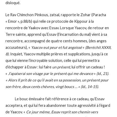
disloqué.
Le Rav Chimchon Pinkous, zatsal, rapporte le Zohar (Paracha
« Emor », p.88/b) qui relie ce protocole de Kippour à la
rencontre de Yaakov avec Essav. Lorsque Yaacov, de retour en
Terre sainte, apprend qu’Essav (l’incarnation du mal) vient à sa
rencontre, accompagné de quatre cents hommes, (des anges
accusateurs), «
Yaacov eut peur et fut angoissé
»
(Beréchit XXXII,
8).
Inquiet, Yaacov multiplie prières et supplications, jusqu’à ce
que lui vienne l’incroyable solution, celle qui lui permettra
d’échapper à Essav : lui faire
un présent
, lui offrir un cadeau !
«
J’apaiserai son visage par le présent qui me devance
»
(Id., 21).
« Alors Il prit de ce qu’il avait en sa possession, un présent pour
son frère, deux cents chèvres, vingt boucs … » (Id., 14-15).
Le bouc émissaire fait référence à ce cadeau, qu’Essav
acceptera, et qui lui fera abandonner toute agressivité à l’égard
de Yaacov. «
Ce jour même, Essav reprit son chemin vers