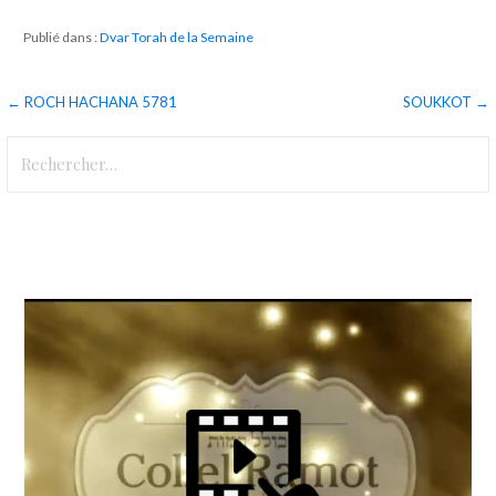
Publié dans :
Dvar Torah de la Semaine
Navigation
← ROCH HACHANA 5781
SOUKKOT →
de
Rechercher :
l’article