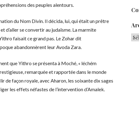
appréhensions des peuples alentours.
Co
nation du Nom Divin. Il décida, lui, qui était un prêtre
Ar
 et d’aller se convertir au judaïsme. La marmite
Arc
Yithro faisait ce grand pas. Le Zohar dit
e l’époque abandonnèrent leur Avoda Zara.
irment que Yithro se présenta à Moché, « léchém
 prestigieuse, remarquée et rapportée dans le monde
llir de façon royale, avec Aharon, les soixante dix sages
riger les effets néfastes de l’intervention d’Amalek.