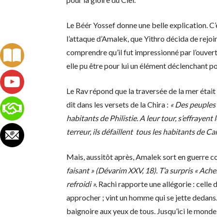
Le Béér Yossef donne une belle explication. C’e
l’attaque d’Amalek, que Yithro décida de rejoi
comprendre qu’il fut impressionné par l’ouvert
elle pu être pour lui un élément déclenchant p
Le Rav répond que la traversée de la mer étai
dit dans les versets de la Chira :
« Des peuples 
habitants de Philistie. A leur tour, s’effrayent
terreur, ils défaillent tous les habitants de 
Mais, aussitôt après, Amalek sort en guerre co
faisant » (Dévarim XXV, 18). T’a surpris « Ach
refroidi ».
Rachi rapporte une allégorie : celle 
approcher ; vint un homme qui se jette dedans. 
baignoire aux yeux de tous. Jusqu’ici le monde 