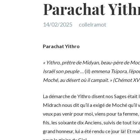
Parachat Yith
14/02/2025
collelramot
Parachat Yithro
« Yithro, prêtre de Midyan, beau-père de Moch
Israël son peuple
… (il)
emmena Tsipora, l’épou
Moché, au désert où il campait. » (Chémot XVI
La démarche de Yithro disent nos Sages était l
Midrach nous dit qu’il a exigé de Moché qu’il vi
veux pas venir pour moi, viens pour ta femme, 
fils, les soixante dix Anciens, suivis de tout Is
grand honneur, lui a été rendu ce jour là! Et ma
pour la gloire du Ciel.