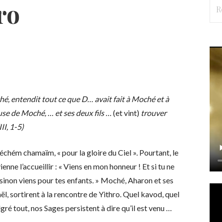
Rec
ro
é, entendit tout ce que D… avait fait à Moché et à
se de Moché, … et ses deux fils …
(et vint)
trouver
II, 1-5)
échém chamaïm, « pour la gloire du Ciel ». Pourtant, le
enne l’accueillir : « Viens en mon honneur ! Et si tu ne
sinon viens pour tes enfants. » Moché, Aharon et ses
raël, sortirent à la rencontre de Yithro. Quel kavod, quel
lgré tout, nos Sages persistent à dire qu’il est venu …