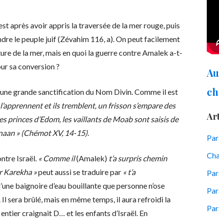
st après avoir appris la traversée de la mer rouge, puis
ndre le peuple juif (Zévahim 116, a). On peut facilement
ure de la mer, mais en quoi la guerre contre Amalek a-t-
our sa conversion ?
Au
ch
t une grande sanctification du Nom Divin. Comme il est
l’apprennent et ils tremblent, un frisson s’empare des
Art
 les princes d’Edom, les vaillants de Moab sont saisis de
Canaan » (Chémot XV, 14-15)
.
Pa
Cha
ntre Israël.
« Comme il
(Amalek)
t’a surpris chemin
er Karekha »
peut aussi se traduire par
« t’a
Par
d’une baignoire d’eau bouillante que personne n’ose
Par
Il sera brûlé, mais en même temps, il aura refroidi la
Par
entier craignait D… et les enfants d’Israël. En