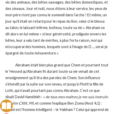
vis des animaux, des bêtes sauvages, des bêtes domestiques, et
des oiseaux. Jour et nuit, nous étions à leur service, les yeux de
mon père n’ont pas connu le sommeil dans l’arche ! Et même, un
jour qu’il était en retard pour le repas du lion, celui-ci le blessa
au talon, le laissant infirme, boiteux, toute sa vie ». Abraham se
dit alors en lui-même « si leur générosité, prodiguée envers les
bêtes, leur a valu tant de mérites, à plus forte raison, moi qui
m’occuperai des hommes, lesquels sont à l’image de D…, serai-je
épargné de toute mésaventure ».
Abraham était bien plus grand que Chem et pourtant tout
le ‘Hessed qu’Abraham fit durant toute sa vie venait de cet
enseignement qu’il tira des paroles de Chem. Son influence
s’étendit par la suite sur son neveu, et jusqu’à Plotit la fille de
Loth, qui n’avait pourtant pas connu Abraham. C’est ce que
disait David Hamélekh :
« de tous mes maîtres je me suis instruit»
(Téhilim CXIX, 99),
et comme l’explique Ben Zoma (Avot 4,1) :
« quel est l’homme intelligent – le ‘Hakham ? Celui qui apprend de