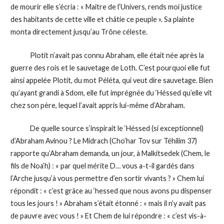
de mourir elle s’écria : « Maitre de l’Univers, rends moi justice
des habitants de cette ville et châtie ce peuple ». Sa plainte
monta directement jusqu’au Trône céleste.
Plotit n’avait pas connu Abraham, elle était née après la
guerre des rois et le sauvetage de Loth. C’est pourquoi elle fut
ainsi appelée Plotit, du mot Péléta, qui veut dire sauvetage. Bien
qu’ayant grandi à Sdom, elle fut imprégnée du ‘Héssed qu’elle vit
chez son père, lequel l’avait appris lui-même d’Abraham.
De quelle source s’inspirait le ‘Héssed (si exceptionnel)
d’Abraham Avinou ? Le Midrach (Cho’har Tov sur Téhilim 37)
rapporte qu’Abraham demanda, un jour, à Malkitsedek (Chem, le
fils de Noa’h) : « par quel mérite D… vous a-t-il gardés dans
l’Arche jusqu’à vous permettre d’en sortir vivants ? » Chem lui
répondit : « c’est grâce au ‘hessed que nous avons pu dispenser
tous les jours ! » Abraham s’était étonné : « mais il n’y avait pas
de pauvre avec vous ! » Et Chem de lui répondre : « c’est vis-à-