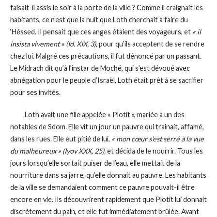
faisait-il assis le soir à la porte de la ville ? Comme il craignait les
habitants, ce n’est que la nuit que Loth cherchait à faire du
‘Héssed. Il pensait que ces anges étaient des voyageurs, et
« il
insista vivement »
(Id. XIX, 3)
, pour qu’ils acceptent de se rendre
chez lui. Malgré ces précautions, il fut dénoncé par un passant.
Le Midrach dit qu’à l’instar de Moché, qui s’est dévoué avec
abnégation pour le peuple d’Israël, Loth était prêt à se sacrifier
pour ses invités.
Loth avait une fille appelée « Plotit », mariée à un des
notables de Sdom. Elle vit un jour un pauvre qui trainait, affamé,
dans les rues. Elle eut pitié de lui,
« mon cœur s’est serré à la vue
du malheureux » (Iyov XXX, 25),
et décida de le nourrir. Tous les
jours lorsqu’elle sortait puiser de l’eau, elle mettait de la
nourriture dans sa jarre, qu’elle donnait au pauvre. Les habitants
de la ville se demandaient comment ce pauvre pouvait-il être
encore en vie. Ils découvrirent rapidement que Plotit lui donnait
discrètement du pain, et elle fut immédiatement brûlée. Avant