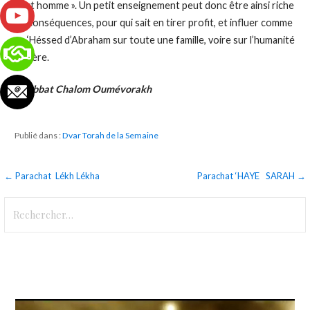
tout homme ». Un petit enseignement peut donc être ainsi riche
de conséquences, pour qui sait en tirer profit, et influer comme
ce ‘Héssed d’Abraham sur toute une famille, voire sur l’humanité
entière.
Chabbat Chalom Oumévorakh
Publié dans :
Dvar Torah de la Semaine
Navigation
← Parachat Lékh Lékha
Parachat ‘HAYE SARAH →
de
Rechercher :
l’article