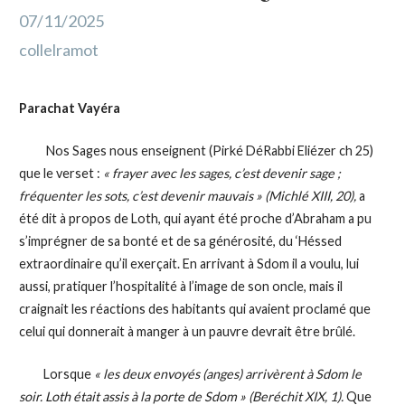
07/11/2025
collelramot
Parachat Vayéra
Nos Sages nous enseignent (Pirké DéRabbi Eliézer ch 25)
que le verset :
« frayer avec les sages, c’est devenir sage ;
fréquenter les sots, c’est devenir mauvais »
(Michlé XIII, 20),
a
été dit à propos de Loth, qui ayant été proche d’Abraham a pu
s’imprégner de sa bonté et de sa générosité, du ‘Héssed
extraordinaire qu’il exerçait. En arrivant à Sdom il a voulu, lui
aussi, pratiquer l’hospitalité à l’image de son oncle, mais il
craignait les réactions des habitants qui avaient proclamé que
celui qui donnerait à manger à un pauvre devrait être brûlé.
Lorsque
« les deux envoyés (anges) arrivèrent à Sdom le
soir. Loth était assis à la porte de Sdom »
(Beréchit XIX, 1).
Que