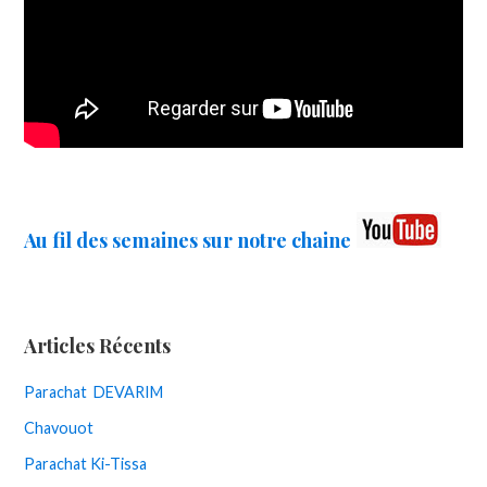
Au fil des semaines sur notre chaine
Articles Récents
Parachat DEVARIM
Chavouot
Parachat Ki-Tissa