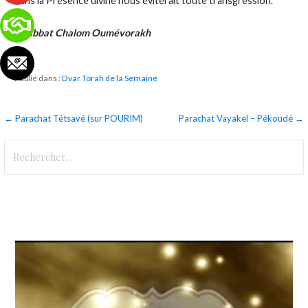
dans la Présence divine nous éviterait toute transgression.
Chabbat Chalom Oumévorakh
Publié dans :
Dvar Torah de la Semaine
Navigation
← Parachat Tétsavé (sur POURIM)
Parachat Vayakel – Pékoudé →
de
Rechercher :
l’article