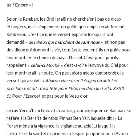
de l’Egypte »
?
Selon le Ramban, les Bné Israël ne cherchaient pas de dieux
étrangers, mais simplement un guide qui remplacerait Moché
Rabbénou. C’est ce que le verset exprime lorsqu’ils ont
demandé
« des dieux qui
marchent devant nous
»
, et non pas
des dieux qui donnent la vie, tout juste veulent-ils un guide pour
leur montrer le chemin du pays d’Israël. C’est pourquoi ils
rappellent
«
celui-ci
Moché »,
c’est-à-dire l’envoyé du Ciel pour
leur montrerait la route. On peut alors mieux comprendre le
verset qui a suivi :
« Aharon vit cela et il érigea un autel et
proclama, et dit : c’est fête pour l’Eternel demain ! »(Id. XXXII,
5).
Pour
l’Eternel
, et pas pour le Veau d’or.
Le rav Yérou’ham Lévovitch zatsal, pour expliquer ce Ramban, se
réfère à la Beraïta de rabbi Pinhas Ben Yair, laquelle dit : « La
Torah mène à la vigilance, la vigilance au zèle(…) jusqu’à la
sainteté et la sainteté qui mène à l’esprit prophétique » (Avoda