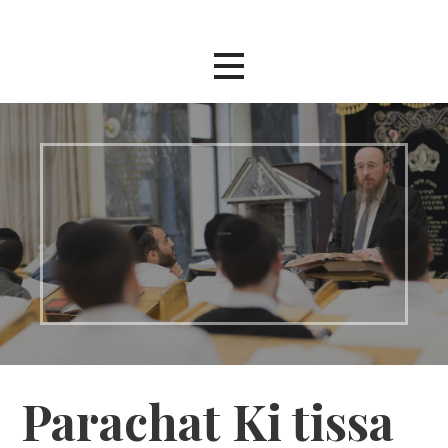
Passer
au
contenu
–
Parachat Ki tissa