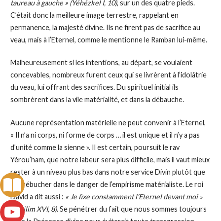
taureau à gauche » (Yéhézkel I, 10)
, sur un des quatre pieds.
C’était donc la meilleure image terrestre, rappelant en
permanence, la majesté divine. Ils ne firent pas de sacrifice au
veau, mais à l’Eternel, comme le mentionne le Ramban lui-même.
Malheureusement si les intentions, au départ, se voulaient
concevables, nombreux furent ceux qui se livrèrent à l’idolâtrie
du veau, lui offrant des sacrifices. Du spirituel initial ils
sombrèrent dans la vile matérialité, et dans la débauche.
Aucune représentation matérielle ne peut convenir à l’Eternel,
« Il n’a ni corps, ni forme de corps … il est unique et il n’y a pas
d’unité comme la sienne ». Il est certain, poursuit le rav
Yérou’ham, que notre labeur sera plus difficile, mais il vaut mieux
rester à un niveau plus bas dans notre service Divin plutôt que
de trébucher dans le danger de l’empirisme matérialiste. Le roi
David a dit aussi :
« Je fixe constamment l’Eternel devant moi »
(Téhilim XVI, 8)
. Se pénétrer du fait que nous sommes toujours