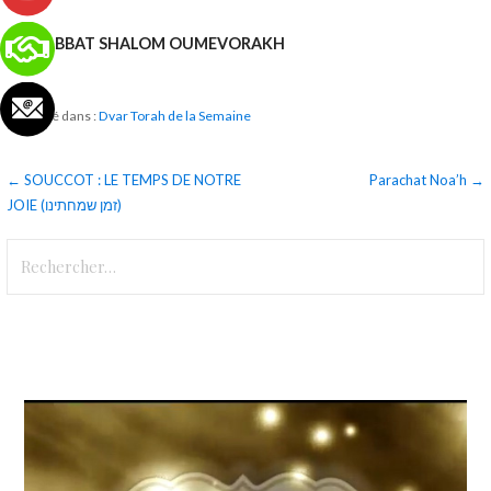
SHABBAT SHALOM OUMEVORAKH
Publié dans :
Dvar Torah de la Semaine
Navigation
← SOUCCOT : LE TEMPS DE NOTRE
Parachat Noa’h →
JOIE (זמן שמחתינו)
de
Rechercher :
l’article