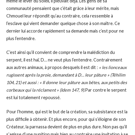
même le lever du soleil, il pleuvait déjà. Les gens de sa
communauté pensaient que c’était grâce à leur mérite, mais
Chmouel leur répondit qu’au contraire, cela ressemble à
l’esclave qui vient demander quelque chose à son maître. Ce
dernier lui accorde rapidement sa demande mais c’est pour ne
plus l’entendre.
C’est ainsi qu’il convient de comprendre la malédiction du
serpent, il est haï, D… ne veut plus l’entendre. Contrairement
aux autres animaux, à propos desquels il est dit :
« les lionceaux
rugissent après la proie, demandant à D… leur pâture » (Téhilim
104, 21) et aussi : « Il donne leur pâture aux bêtes, aux petits des
corbeaux qui la réclament » (Idem 147, 9)
.Par contre le serpent
est lui totalement repoussé.
Pour l’homme, qui est le but de la création, sa subsistance est la
plus difficile à obtenir. Et plus encore, pour qui s’éloigne de son
Créateur, la parnassa devient de plus en plus dure. Non pas qu’il
s’agisse d’une punition mais bien au contraire une invitation à se