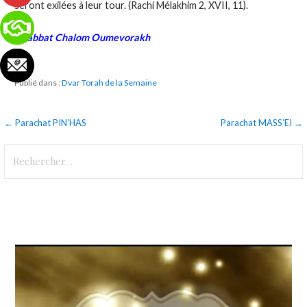
seront exilée
s à leur tour. (Rachi Mélakhim 2, XVII, 11).
Chabbat Chalom Oumevorakh
Publié dans :
Dvar Torah de la Semaine
Navigation
← Parachat PIN’HAS
Parachat MASS’EI →
de
Rechercher :
l’article