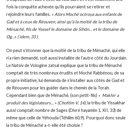
fois la conquête achevée qu’ils pourraient se retirer et
rejoindre leurs familles.
« Alors Moché octroya aux enfants de
Gad et à ceux de Réouven, ainsi qu’à la moitié de la tribu de
Ménaché, fils de Yossef le domaine de Sihôn… et le domaine de
Og
…»
( idem, 33 ).
On peut s’étonner que la moitié de la tribu de Ménaché, qui elle
n’a rien demandé, soit aussi installée de l’autre côté du Jourdain.
Le Natsiv de Vologine zatsal explique que la tribu de Ménaché
comptait de très nombreux érudits et Moché Rabbénou, de sa
propre initiative, lui demanda de s’installer aux côtés de Gad et
de Réouven pour les guider dans le chemin de la Torah.
Cependant bien que de Ménaché, (son petit-fils)
« Makhir a
produit des législateurs… » (Choftim V,
14),
la tribu de Yissakhar
aussi comptait nombre de Sages (Divré hayamim 1, XII, 33) de
même que celle de Yéhouda (Téhilim 60,9). Pourquoi donc seule
la tribu de Ménaché a-t-elle été choisie ?