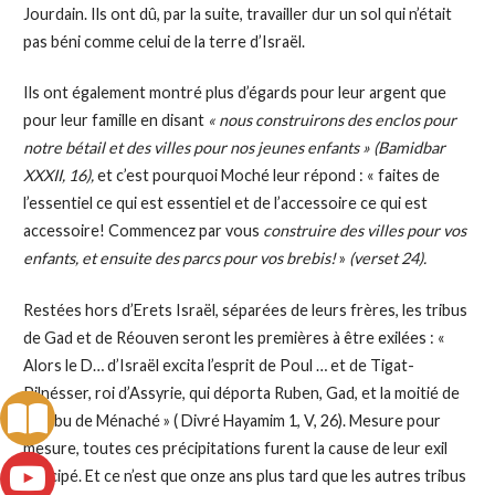
Jourdain. Ils ont dû, par la suite, travailler dur un sol qui n’était
pas béni comme celui de la terre d’Israël.
Ils ont également montré plus d’égards pour leur argent que
pour leur famille en disant
« nous construirons des enclos pour
notre bétail et des villes pour nos jeunes enfants » (Bamidbar
XXXII, 16),
et c’est pourquoi Moché leur répond : « faites de
l’essentiel ce qui est essentiel et de l’accessoire ce qui est
accessoire! Commencez par vous
construire
des villes pour vos
enfants, et ensuite des parcs pour vos brebis!
»
(verset 24).
Restées hors d’Erets Israël, séparées de leurs frères, les tribus
de Gad et de Réouven seront les premières à être exilées : «
Alors le D… d’Israël excita l’esprit de Poul … et de Tigat-
Pilnésser, roi d’Assyrie, qui déporta Ruben, Gad, et la moitié de
la tribu de Ménaché » ( Divré Hayamim 1, V, 26). Mesure pour
mesure, toutes ces précipitations furent la cause de leur exil
anticipé. Et ce n’est que onze ans plus tard que les autres tribus