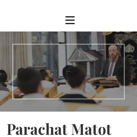
Passer
au
contenu
–
Parachat Matot