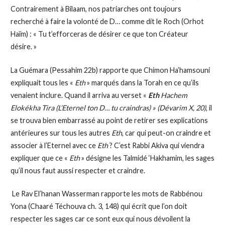
Contrairement à Bilaam, nos patriarches ont toujours
recherché à faire la volonté de D… comme dit le Roch (Orhot
Haïm) : « Tu t’efforceras de désirer ce que ton Créateur
désire. »
La Guémara (Pessahim 22b) rapporte que Chimon Ha’hamsouni
expliquait tous les «
Eth
» marqués dans la Torah en ce qu’ils
venaient inclure. Quand il arriva au verset «
Eth
Hachem
Elokékha Tira (L’Eternel ton D… tu craindras) » (Dévarim X, 20)
, il
se trouva bien embarrassé au point de retirer ses explications
antérieures sur tous les autres
Eth
, car qui peut-on craindre et
associer à l’Eternel avec ce
Eth
? C’est Rabbi Akiva qui viendra
expliquer que ce «
Eth
» désigne les Talmidé ‘Hakhamim, les sages
qu’il nous faut aussi respecter et craindre.
Le Rav El’hanan Wasserman rapporte les mots de Rabbénou
Yona (Chaaré Téchouva ch. 3, 148) qui écrit que l’on doit
respecter les sages car ce sont eux qui nous dévoilent la