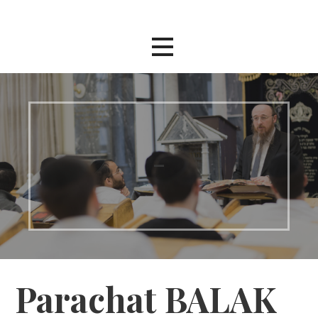
Passer
au
contenu
–
Parachat BALAK