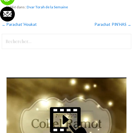
Publié dans :
Dvar Torah de la Semaine
Navigation
← Parachat ‘Houkat
Parachat PIN’HAS →
de
Rechercher :
l’article