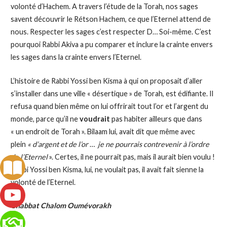
volonté d’Hachem. A travers l’étude de la Torah, nos sages
savent découvrir le Rétson Hachem, ce que l’Eternel attend de
nous. Respecter les sages c’est respecter D… Soi-même. C’est
pourquoi Rabbi Akiva a pu comparer et inclure la crainte envers
les sages dans la crainte envers l’Eternel.
L’histoire de Rabbi Yossi ben Kisma à qui on proposait d’aller
s’installer dans une ville « désertique » de Torah, est édifiante. Il
refusa quand bien même on lui offrirait tout l’or et l’argent du
monde, parce qu’il ne
voudrait
pas habiter ailleurs que dans
« un endroit de Torah ». Bilaam lui, avait dit que même avec
plein
« d’argent et de l’or
…
je ne pourrais contrevenir à l’ordre
de l’Eternel
». Certes, il ne pourrait pas, mais il aurait bien voulu !
Rabbi Yossi ben Kisma, lui, ne voulait pas, il avait fait sienne la
volonté de l’Eternel.
Chabbat Chalom Oumévorakh