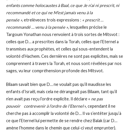
enfants comme holocaustes à Baal, ce que Je n’ai ni prescrit, ni
recommandé et ce qui ne M’est jamais venu à la
pensée »,
etrelèveces trois expressions :
« prescrit …
recommandé … venu à la pensée »
, lesquelles précise le
Targoum Yonathan nous renvoient à trois sortes de Mitsvot :
celles que D… a prescrites dans la Torah, celles que l’Eternel a
transmises aux prophètes, et celles qui sous-entendent la
volonté d’Hachem. Ces dernières ne sont pas explicites, mais se
comprennent à travers la Torah, et nous sont révélées par nos
sages, vu leur compréhension profonde des Mitsvot.
Bilaam savait bien que D… ne voulait pas qu’il maudisse les
enfants d’Israël, mais cela ne dérangeait pas Bilaam, tant qu’il
n’en avait pas reçu l’ordre explicite. Il déclare «
ne pas
pouvoir
contrevenir à l’ordre de l’Eternel
», cependant il ne
cherche pas à accomplir la volonté de D… Il va s’entêter jusqu’à
ce que l’Eternel lui permette de se rendre chez Balak (car D…
amène l’homme dans le chemin que celui-ci veut emprunter).